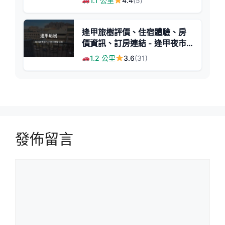
1.1 公里
4.4
(5)
逢甲旅樹評價、住宿體驗、房
價資訊、訂房連結 - 逢甲夜市
便利住宿
1.2 公里
3.6
(31)
發佈留言
留
言