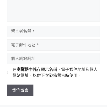
留
言
者
電
名
子
稱
郵
個
件
人
地
網
在
瀏覽器
中儲存顯示名稱、電子郵件地址及個人
址
站
網站網址，以供下次發佈留言時使用。
網
址