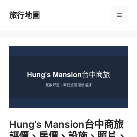
跳
至
旅行地圖
選
主
要
單
內
容
Hung’s Mansion台中商旅
評價、房價、設施、照片、