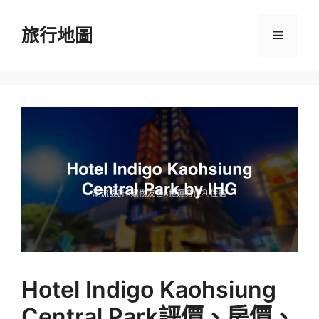
跳
至
旅行地圖
選
主
要
單
內
容
Hotel Indigo Kaohsiung
Central Park評價、房價、