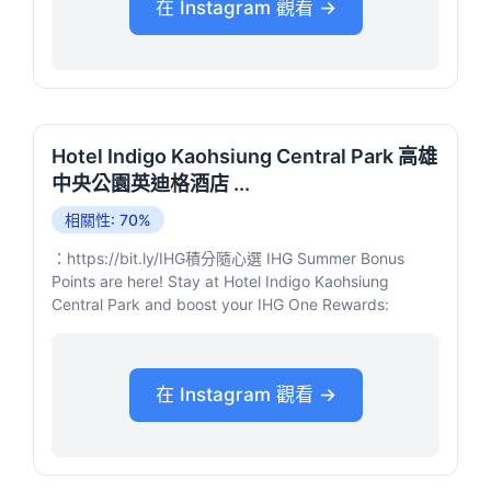
在 Instagram 觀看 →
Hotel Indigo Kaohsiung Central Park 高雄
中央公園英迪格酒店 ...
相關性: 70%
：https://bit.ly/IHG積分隨心選 IHG Summer Bonus
Points are here! Stay at Hotel Indigo Kaohsiung
Central Park and boost your IHG One Rewards:
在 Instagram 觀看 →