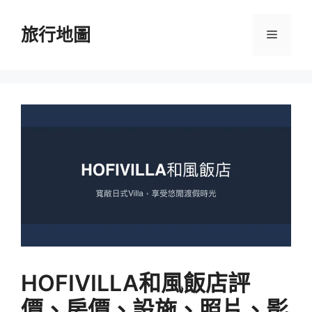
跳
至
旅行地圖
選
主
要
單
內
容
HOFIVILLA和風飯店評
價、房價、設施、照片、影