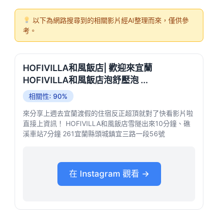
以下為網路搜尋到的相關影片經AI整理而來，僅供參
考。
HOFIVILLA和風飯店| 歡迎來宜蘭
HOFIVILLA和風飯店泡舒壓泡 ...
相關性: 90%
來分享上週去宜蘭渡假的住宿反正超頂就對了快看影片啦
直接上資訊！ HOFIVILLA和風飯店雪隧出來10分鐘、礁
溪車站7分鐘 261宜蘭縣頭城鎮宜三路一段56號
在 Instagram 觀看 →