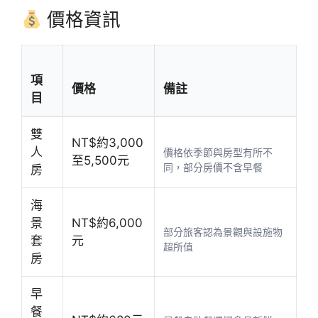
價格資訊
項
價格
備註
目
雙
NT$約3,000
人
價格依季節與房型有所不
至5,500元
同，部分房價不含早餐
房
海
景
NT$約6,000
部分旅客認為景觀與設施物
套
元
超所值
房
早
餐