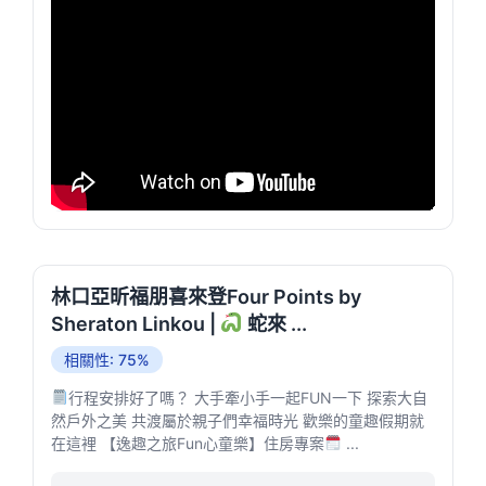
林口亞昕福朋喜來登Four Points by
Sheraton Linkou |
蛇來 ...
相關性: 75%
行程安排好了嗎？ 大手牽小手一起FUN一下 探索大自
然戶外之美 共渡屬於親子們幸福時光 歡樂的童趣假期就
在這裡 【逸趣之旅Fun心童樂】住房專案
...