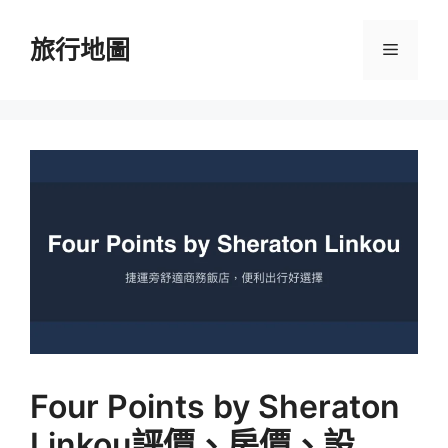
跳
至
旅行地圖
選
主
要
單
內
容
Four Points by Sheraton
Linkou評價、房價、設