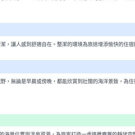
清潔，讓人感到舒適自在。整潔的環境為旅途增添愉快的住宿
視野，無論是早晨或傍晚，都能欣賞到壯闊的海洋景致，為住
aitung以其獨特的海景位置與溫泉資源，為旅客打造一處遠離塵囂