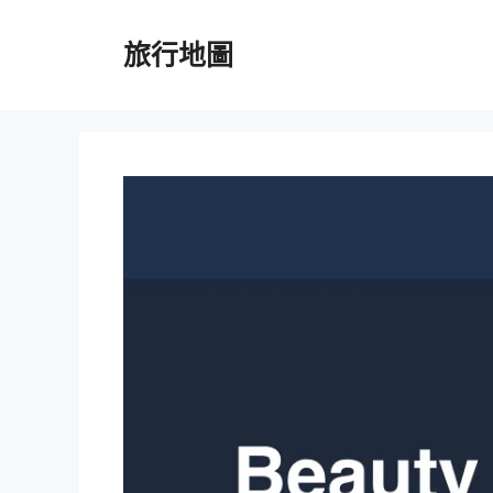
跳
至
旅行地圖
主
要
內
容