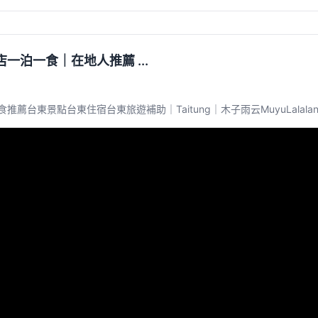
一泊一食｜在地人推薦 ...
點台東住宿台東旅遊補助｜Taitung｜木子雨云MuyuLalaland. 50K vi