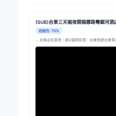
(SUB)台東三天兩夜開箱娜路彎銀河酒店
相關性: 70%
... 台東必吃美食｜超Q貓咪民宿｜台東旅遊台東美食推薦台東景