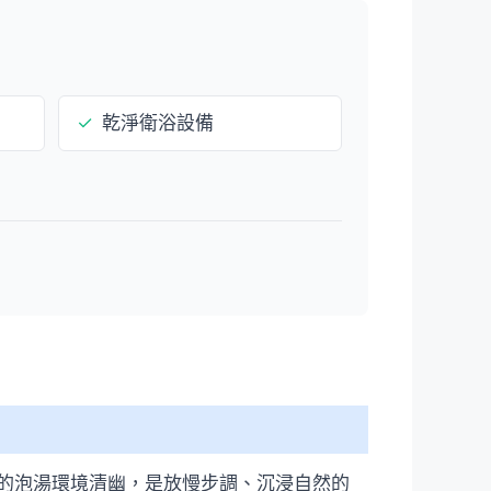
✓
乾淨衛浴設備
的泡湯環境清幽，是放慢步調、沉浸自然的