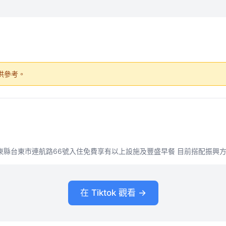
供參考。
l 地址：台東縣台東市連航路66號入住免費享有以上設施及豐盛早餐​ 目前搭配振興方
在 Tiktok 觀看 →