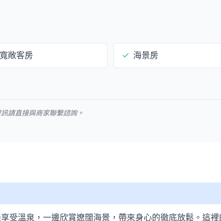
寬敞客房
✓
海景房
資訊請直接與商家聯繫諮詢。
邊享受溫泉，一邊欣賞遼闊海景，帶來身心的徹底放鬆。這裡