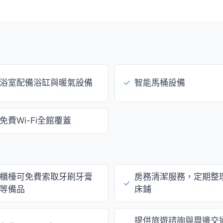
浴室配備浴缸與暖氣設備
✓
智能馬桶設備
免費Wi-Fi全館覆蓋
櫃檯可免費索取牙刷牙膏
房務清潔服務，定期整
✓
等備品
床鋪
提供旅遊諮詢與周邊交