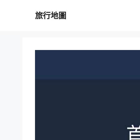
跳
至
旅行地圖
主
要
內
容