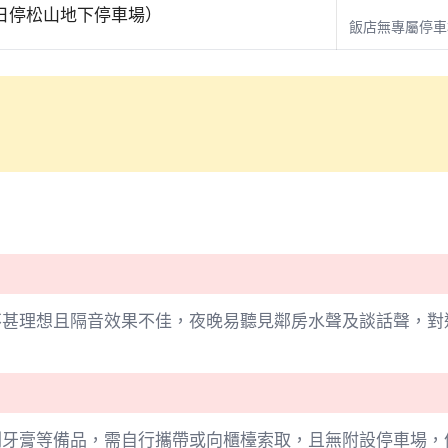
兩日停松山地下停車場）
飯店無專屬停車
不甚理想且隔音效果不佳，夜晚易聽見鄰房水聲及談話聲，對
刷牙膏等備品，需自行攜帶或向櫃檯索取，且無附設停車場，