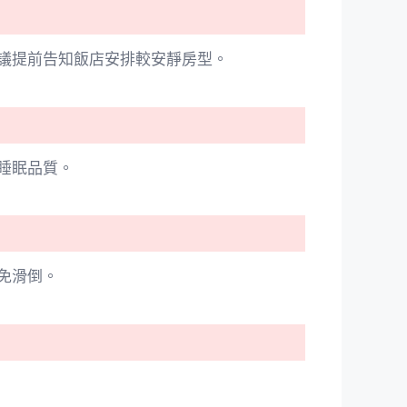
議提前告知飯店安排較安靜房型。
睡眠品質。
免滑倒。