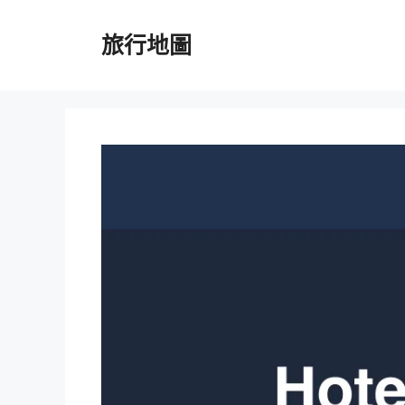
跳
至
旅行地圖
主
要
內
容