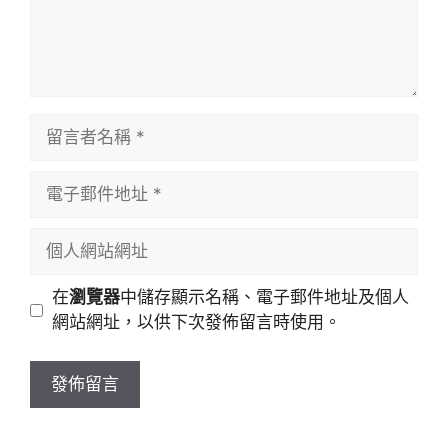
留
言
者
電
名
子
稱
郵
個
件
人
地
網
在
瀏覽器
中儲存顯示名稱、電子郵件地址及個人
址
站
網站網址，以供下次發佈留言時使用。
網
址