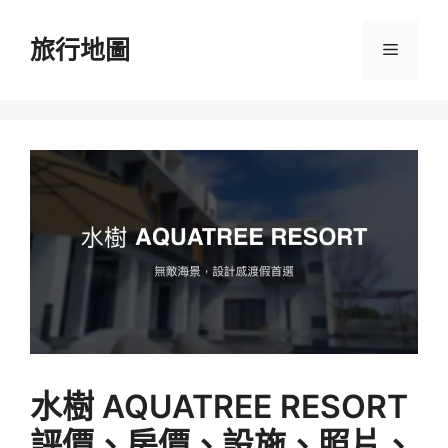
跳
至
旅行地圖
選
主
要
單
內
容
水樹 AQUATREE RESORT
評價、房價、設施、照片、