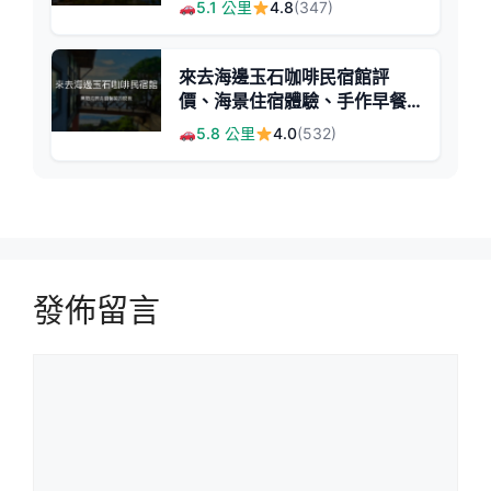
5.1 公里
4.8
(347)
來去海邊玉石咖啡民宿館評
價、海景住宿體驗、手作早餐
與在地導覽 - 無敵海景咖啡民
5.8 公里
4.0
(532)
宿
發佈留言
留
言