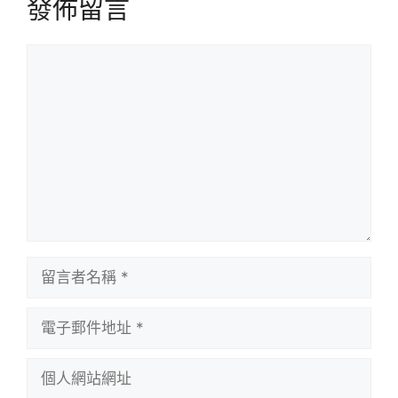
發佈留言
留
言
留
言
者
電
名
子
稱
郵
個
件
人