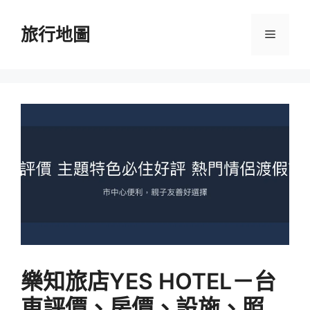
跳
至
旅行地圖
選
主
要
單
內
容
樂知旅店YES HOTEL－台
東評價、房價、設施、照