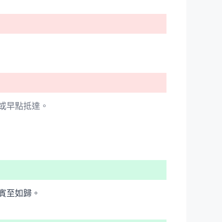
或早點抵達。
賓至如歸。