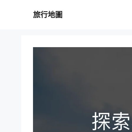
跳
至
旅行地圖
主
要
內
容