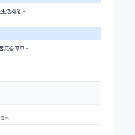
邊生活機能。
客無憂停車。
P值高