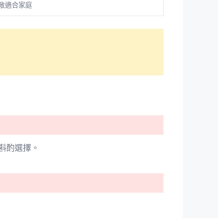
敞適合家庭
斟酌選擇。