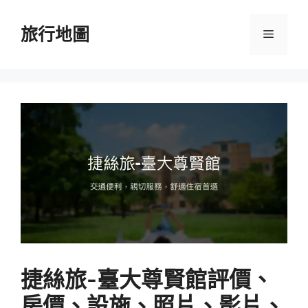
跳
至
旅行地圖
選
主
要
單
內
容
捷絲旅-臺大尊賢館評價、
房價、設施、照片、影片、