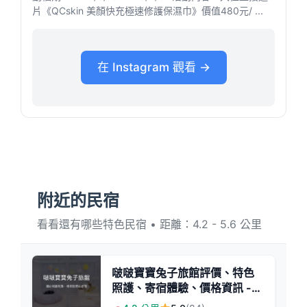
片《QCskin 美顏快充極速修護保濕巾》價值480元/ ...
在 Instagram 觀看 →
附近的民宿
看看還有哪些特色民宿 • 距離：4.2 - 5.6 公里
啵啵寶寶兔子旅館評價、特色
照護、寄宿體驗、價格資訊 -
用心守護兔兔的溫馨寄宿