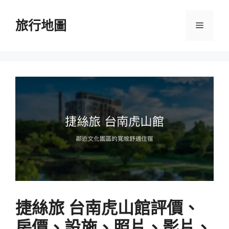
跳
至
旅行地圖
選
主
要
單
內
容
捷絲旅 台南虎山館評價、
房價、設施、照片、影片、