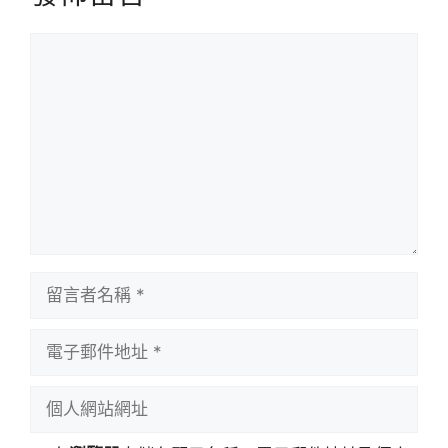
留
言
留
言
者
電
名
子
稱
郵
個
件
人
地
網