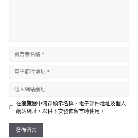
留
言
者
電
名
子
稱
郵
個
件
人
地
網
在
瀏覽器
中儲存顯示名稱、電子郵件地址及個人
址
站
網站網址，以供下次發佈留言時使用。
網
址