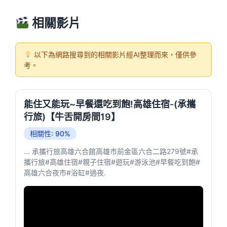
相關影片
以下為網路搜尋到的相關影片經AI整理而來，僅供參
考。
能住又能玩~早餐還吃到飽!高雄住宿-(承攜
行旅)【牛舌開房間19】
相關性: 90%
... 承攜行旅高雄六合館高雄市前金區六合二路279號#承
攜行旅#高雄住宿#親子住宿#遊玩#游泳池#早餐吃到飽#
高雄六合夜市#浴缸#過夜.