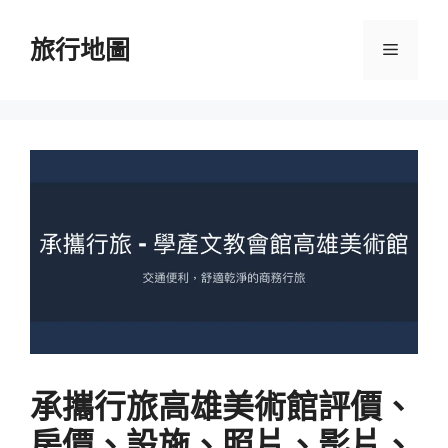
跳
至
旅行地圖
選
主
要
單
內
容
承攜行旅高雄美術館評價、
房價、設施、照片、影片、