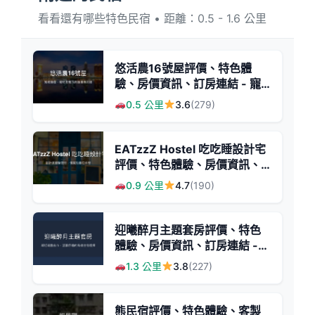
看看還有哪些特色民宿 • 距離：0.5 - 1.6 公里
悠活農16號屋評價、特色體
驗、房價資訊、訂房連結 - 寵
物友善與寬敞空間
0.5 公里
3.6
(279)
EATzzZ Hostel 吃吃睡設計宅
評價、特色體驗、房價資訊、
訂房連結 - 溫馨設計風格民宿
0.9 公里
4.7
(190)
迎曦醉月主題套房評價、特色
體驗、房價資訊、訂房連結 -
便利夜市旁舒適住宿
1.3 公里
3.8
(227)
熊民宿評價、特色體驗、客製