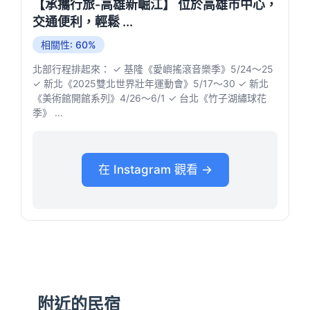
【承攜行旅-高雄新崛江】 位於高雄市中心，
交通便利，輕鬆 ...
相關性: 60%
北部行程排起來： ✓ 基隆《愛嶼搖滾音樂季》5/24～25
✓ 新北《2025雙北世界壯年運動會》5/17～30 ✓ 新北
《美術館開館系列》4/26～6/1 ✓ 台北《竹子湖繡球花
季》 ...
在 Instagram 觀看 →
附近的民宿