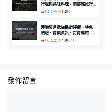
行程與美味料理 - 港都輕旅行
首選
1.5 公里
5.0
(5)
迎曦醉月電梯民宿評價、特色
體驗、房價資訊、訂房連結 -
便利交通與溫馨服務
1.6 公里
4.8
(64)
發佈留言
留
言