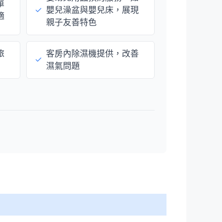
單
✓
嬰兒澡盆與嬰兒床，展現
適
親子友善特色
旅
客房內除濕機提供，改善
✓
濕氣問題