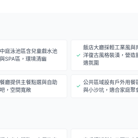
飯店大廳採輕工業風與
中庭泳池區含兒童戲水池
✓
洋復古風格裝潢，營造
與SPA區，環境清幽
適氛圍
餐廳提供主餐點選與自助
公共區域設有戶外用餐
✓
吧，空間寬敞
與小沙坑，適合家庭聚