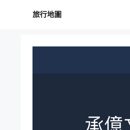
跳
至
旅行地圖
主
要
內
容