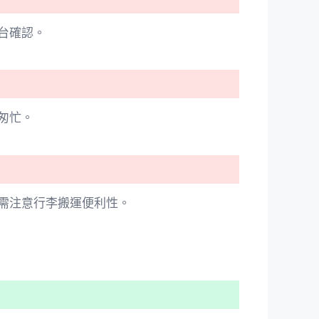
台確認。
匆忙。
需注意行李搬運便利性。