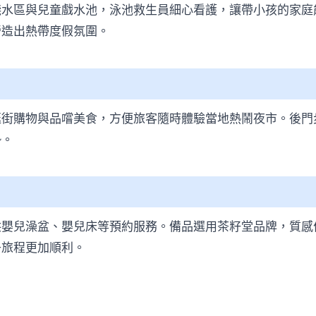
淺水區與兒童戲水池，泳池救生員細心看護，讓帶小孩的家庭
營造出熱帶度假氛圍。
逛街購物與品嚐美食，方便旅客隨時體驗當地熱鬧夜市。後門
勢。
供嬰兒澡盆、嬰兒床等預約服務。備品選用茶籽堂品牌，質感
子旅程更加順利。