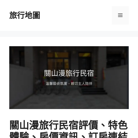
跳
至
旅行地圖
選
主
要
單
內
容
關山漫旅行民宿評價、特色
體驗、房價資訊、訂房連結