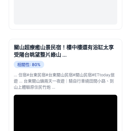
關山超療癒山景民宿！樓中樓還有浴缸太享
受陽台眺望整片綠山 ...
相關性: 80%
... 住宿#台東民宿#台東關山民宿#關山民宿#ETtoday旅
遊 ... 台東關山鎮兩天一夜遊｜騎自行車繞田間小路、到
山上體驗原住民竹炮 ...