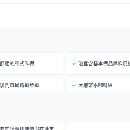
舒適的和式臥榻
✓
浴室含基本備品與吹風
後門直通鐵道步道
✓
大廳茶水咖啡區
老闆娘親切關懷與在地美