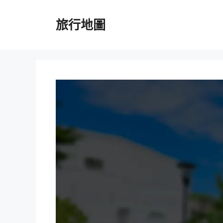
跳
至
旅行地圖
主
要
內
容