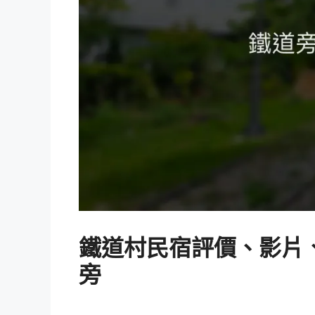
鐵道村民宿評價、影片、
旁