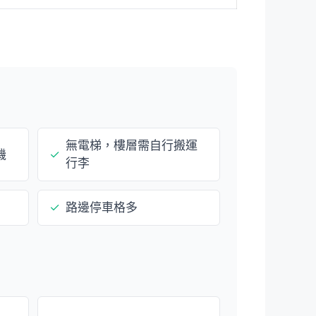
無電梯，樓層需自行搬運
機
✓
行李
✓
路邊停車格多