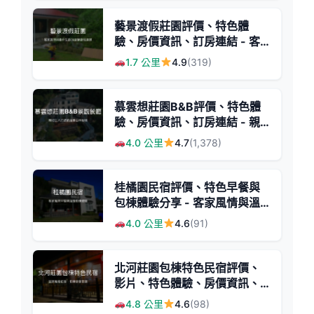
藝景渡假莊園評價、特色體
驗、房價資訊、訂房連結 - 客
家美食與自然生態度假
1.7 公里
4.9
(319)
慕雲想莊園B&B評價、特色體
驗、房價資訊、訂房連結 - 親
子寵物友善山景民宿
4.0 公里
4.7
(1,378)
桂橘園民宿評價、特色早餐與
包棟體驗分享 - 客家風情與溫
馨服務
4.0 公里
4.6
(91)
北河莊園包棟特色民宿評價、
影片、特色體驗、房價資訊、
訂房連結 - 宮廷風格與自然秘
4.8 公里
4.6
(98)
境