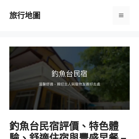
跳
至
旅行地圖
選
主
要
單
內
容
釣魚台民宿評價、特色體
驗、舒適住宿與豐盛早餐 –