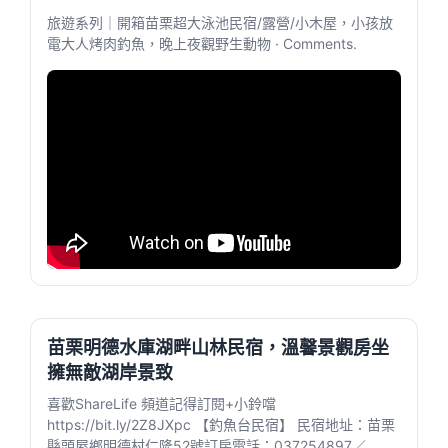
旅遊系列｜開箱苗栗超大泳池民宿/露營/小木屋，小孩放
電大人烤肉釣魚，晚上夜觀野生動物 · Comments.
苗栗明德水庫湖畔山林民宿，溫馨景觀房坐
擁無敵湖岸景致
喜歡ShareLife 頻道記得訂閱+小鈴噹
https://bit.ly/2Z8JXpc​​ 【釣魚台民宿】 民宿地址：苗栗
縣頭屋鄉明德村仁隆52號訂房電話：037254897／