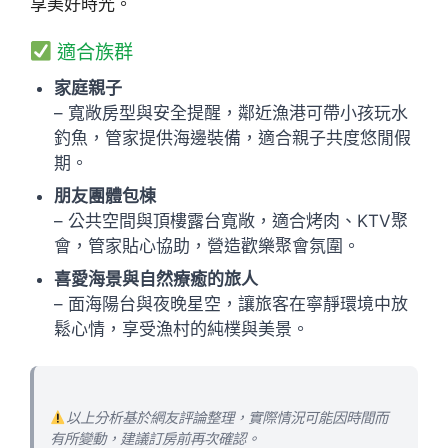
享美好時光。
適合族群
家庭親子
– 寬敞房型與安全提醒，鄰近漁港可帶小孩玩水
釣魚，管家提供海邊裝備，適合親子共度悠閒假
期。
朋友團體包棟
– 公共空間與頂樓露台寬敞，適合烤肉、KTV聚
會，管家貼心協助，營造歡樂聚會氛圍。
喜愛海景與自然療癒的旅人
– 面海陽台與夜晚星空，讓旅客在寧靜環境中放
鬆心情，享受漁村的純樸與美景。
以上分析基於網友評論整理，實際情況可能因時間而
有所變動，建議訂房前再次確認。