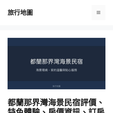
跳
至
旅行地圖
選
主
要
單
內
容
都蘭那界灣海景民宿評價、
特色體驗、房價資訊、訂房