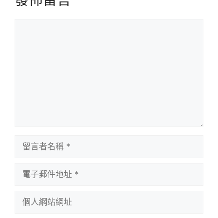
留
言
留
言
者
電
名
子
稱
郵
個
件
人
地