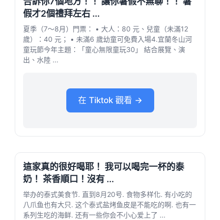
告訴你7個地方！！ 讓你暑假不無聊！！ 暑
假才2個禮拜左右 ...
夏季（7～8月）門票： • 大人：80 元、兒童（未滿12
歲）：40 元； • 未滿6 歲幼童可免費入場4.宜蘭冬山河
童玩節今年主題：「童心無限童玩30」 結合展覽、演
出、水陸 ...
在 Tiktok 觀看 →
這家真的很好喝耶！ 我可以喝完一杯的泰
奶！ 茶香順口！沒有 ...
举办的泰式美食节. 直到8月20号. 食物多样化. 有小吃的
八爪鱼也有大只. 这个泰式盐烤鱼皮是不能吃的啊. 也有一
系列生吃的海鲜. 还有一些你会不小心爱上了 ...