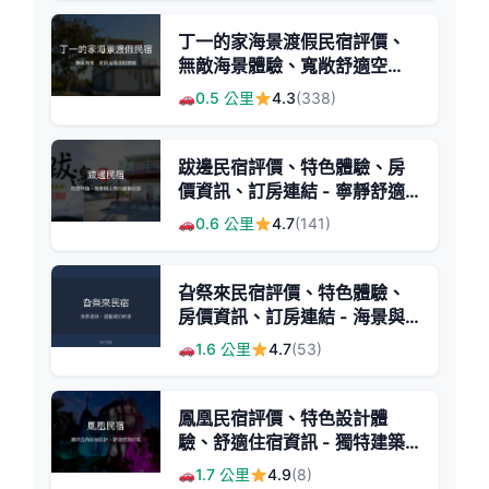
丁一的家海景渡假民宿評價、
無敵海景體驗、寬敞舒適空
間、訂房資訊 - 海景渡假首選
0.5 公里
4.3
(338)
跋邊民宿評價、特色體驗、房
價資訊、訂房連結 - 寧靜舒適
的海景鄉村民宿
0.6 公里
4.7
(141)
旮祭來民宿評價、特色體驗、
房價資訊、訂房連結 - 海景與
親切服務
1.6 公里
4.7
(53)
鳳凰民宿評價、特色設計體
驗、舒適住宿資訊 - 獨特建築
風格
1.7 公里
4.9
(8)