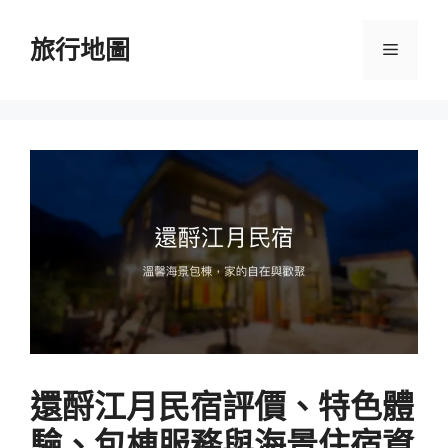
跳
至
旅行地圖
選
主
要
單
內
容
還酹江月民宿評價、特色體
驗、包棟服務與海景住宿資