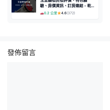
玉里囍宿民宿評價、特色體
驗、房價資訊、訂房連結 - 乾
淨舒適與貼心服務
0.2 公里
4.6
(372)
發佈留言
留
言