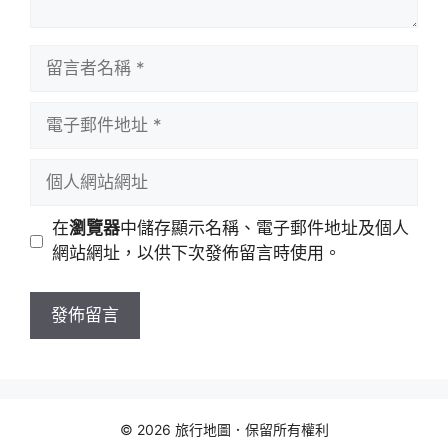
留
言
者
電
名
子
稱
郵
個
件
人
地
網
在
瀏覽器
中儲存顯示名稱、電子郵件地址及個人
址
站
網站網址，以供下次發佈留言時使用。
網
址
© 2026 旅行地圖．保留所有權利