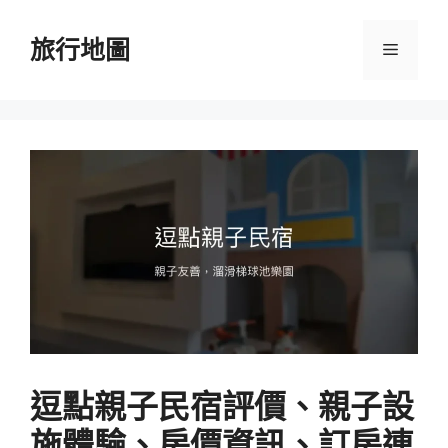
跳
至
旅行地圖
選
主
要
單
內
容
逗點親子民宿評價、親子設
施體驗、房價資訊、訂房連