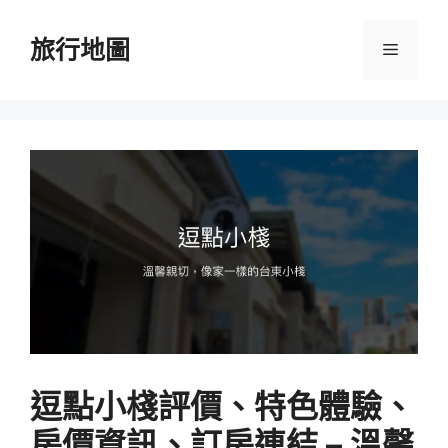
跳
至
旅行地圖
選
主
要
單
內
容
逗點小棧評價、特色體驗、
房價資訊、訂房連結 – 溫馨