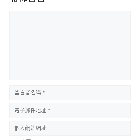
留
言
留
言
者
電
名
子
稱
郵
個
件
人
地
網