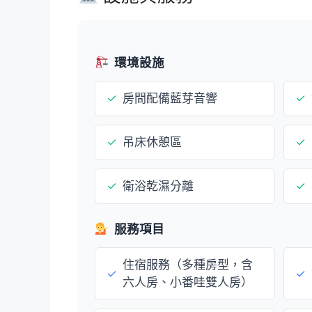
環境設施
✓
房間配備藍芽音響
✓
✓
吊床休憩區
✓
✓
衛浴乾濕分離
✓
服務項目
住宿服務（多種房型，含
✓
✓
六人房、小番哇雙人房）