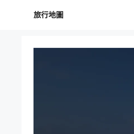
跳
至
旅行地圖
主
要
內
容