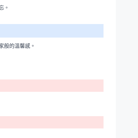
忘。
家般的溫馨感。