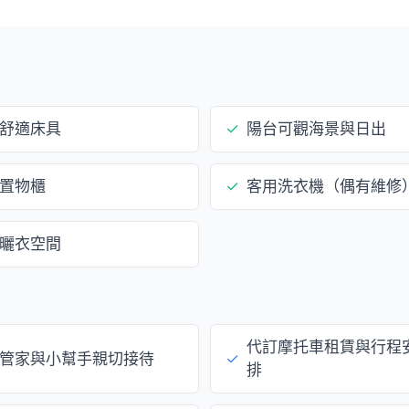
舒適床具
✓
陽台可觀海景與日出
置物櫃
✓
客用洗衣機（偶有維修
曬衣空間
代訂摩托車租賃與行程
管家與小幫手親切接待
✓
排