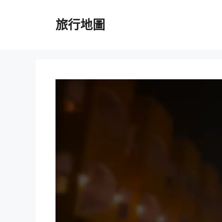
跳
至
旅行地圖
主
要
內
容