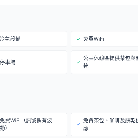
冷氣設備
✓
免費WiFi
公共休憩區提供茶包與
停車場
✓
乾
免費WiFi（訊號偶有波
免費茶包、咖啡及餅乾
✓
動）
應