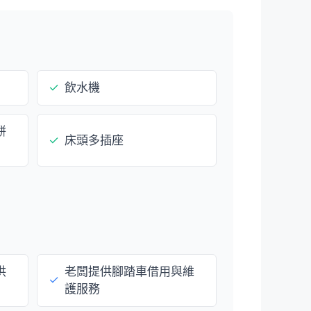
✓
飲水機
餅
✓
床頭多插座
供
老闆提供腳踏車借用與維
✓
護服務