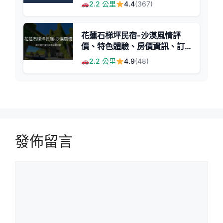
景療癒靜謐民宿
2.2 公里
4.4
(367)
花蓮石梯坪民宿-沙漠風情評
價、特色體驗、房價資訊、訂
房連結 - 海景設計民宿
2.2 公里
4.9
(48)
發佈留言
留
言