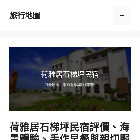
跳
至
旅行地圖
選
主
要
單
內
容
荷雅居石梯坪民宿評價、海
景體驗、手作早餐與親切服