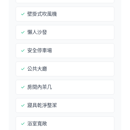
✓
壁掛式吹風機
✓
懶人沙發
✓
安全停車場
✓
公共大廳
✓
房間內茶几
✓
寢具乾淨整潔
✓
浴室寬敞