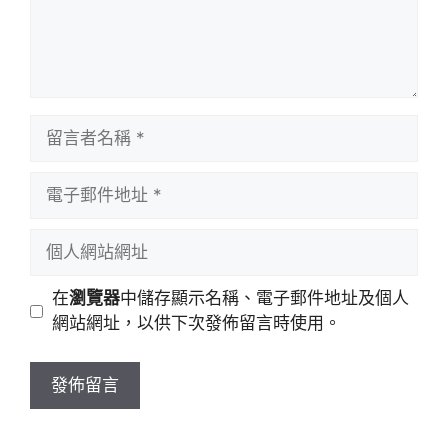
留
言
者
電
名
子
稱
郵
個
件
人
地
網
在
瀏覽器
中儲存顯示名稱、電子郵件地址及個人
址
站
網站網址，以供下次發佈留言時使用。
網
址