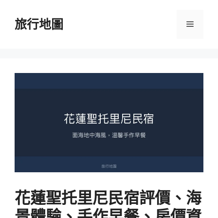
跳
至
旅行地圖
選
主
要
單
內
容
花蓮聖托里尼民宿評價、海
景體驗、手作早餐、房價資