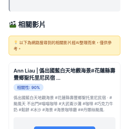
相關影片
以下為網路搜尋到的相關影片經AI整理而來，僅供參
考。
Ann Liau | 僞出國藍白天地觀海景#花蓮縣壽
豐鄉聖托里尼民宿 ...
相關性: 90%
僞出國藍白天地觀海景 #花蓮縣壽豐鄉聖托里尼民宿 · #
颱風天 不出門#喵喵咖啡 #大武崙沙灘 #咖啡 #巧克力牛
奶 #鬆餅 #冰沙 #海景 #海景咖啡廳 ##丹娜絲颱風.