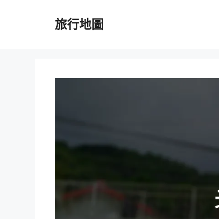
跳
至
旅行地圖
主
要
內
容