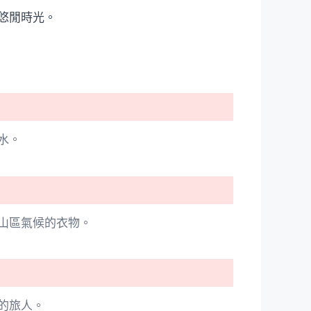
悠閒時光。
水。
山區氣候的衣物。
的旅人。