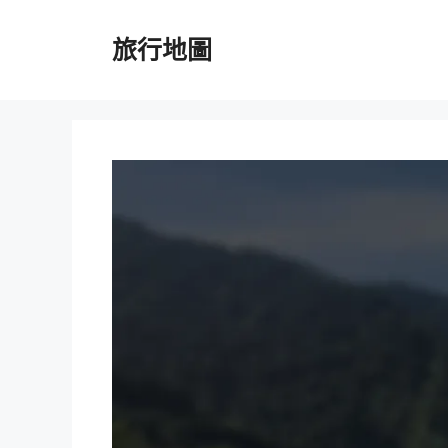
跳
至
旅行地圖
主
要
內
容