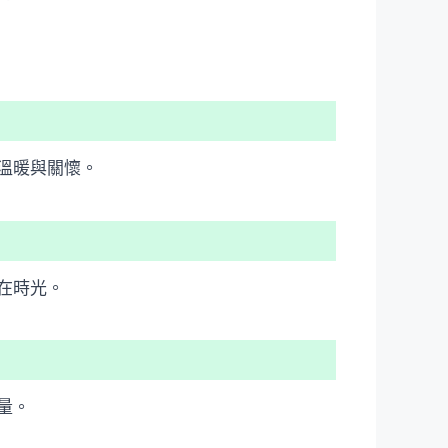
溫暖與關懷。
在時光。
量。