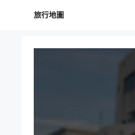
跳
至
旅行地圖
主
要
內
容