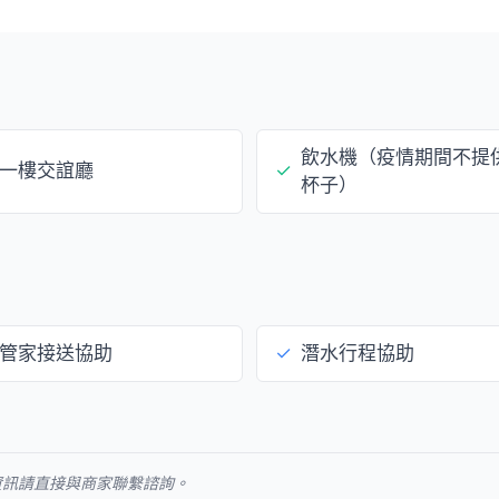
飲水機（疫情期間不提
一樓交誼廳
✓
杯子）
管家接送協助
✓
潛水行程協助
資訊請直接與商家聯繫諮詢。