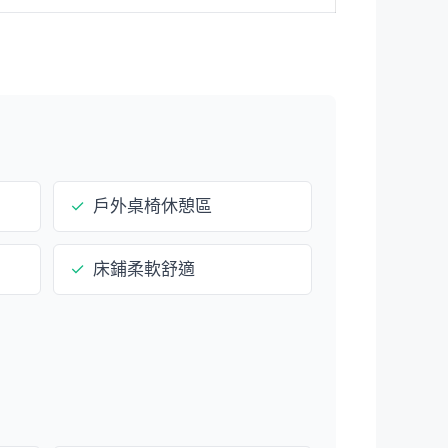
✓
戶外桌椅休憩區
✓
床鋪柔軟舒適