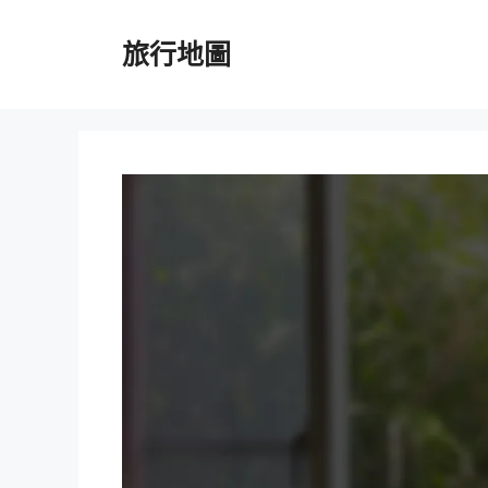
跳
至
旅行地圖
主
要
內
容