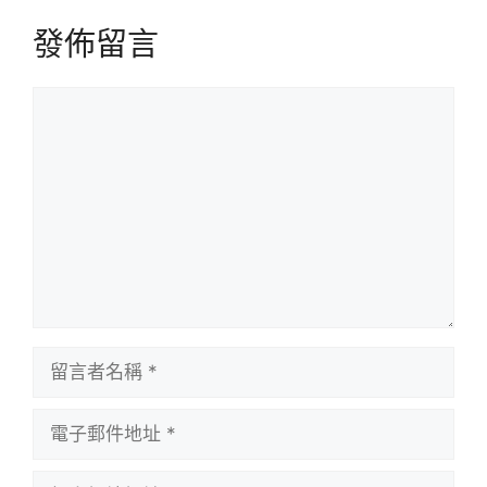
發佈留言
留
言
留
言
者
電
名
子
稱
郵
個