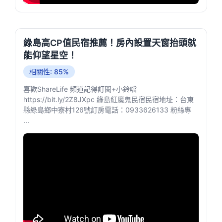
綠島高CP值民宿推薦！房內設置天窗抬頭就
能仰望星空！
相關性: 85%
喜歡ShareLife 頻道記得訂閱+小鈴噹
https://bit.ly/2Z8JXpc​​ 綠島紅魔鬼民宿民宿地址：台東
縣綠島鄉中寮村126號訂房電話：0933626133 粉絲專
...