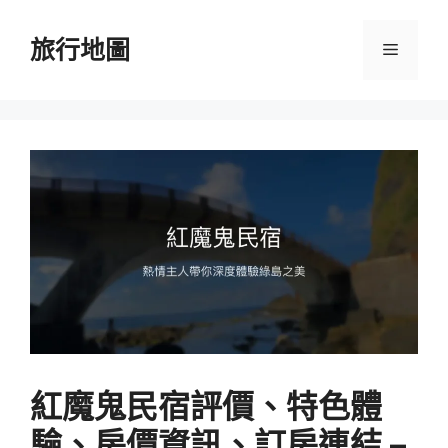
跳
至
旅行地圖
選
主
要
單
內
容
紅魔鬼民宿評價、特色體
驗、房價資訊、訂房連結 –