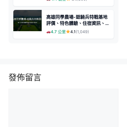
高雄同學農場-遊騎兵特戰基地
評價、特色體驗、住宿資訊、
訂房連結 - 親子休閒與團體活
4.7 公里
4.1
(1,049)
動首選
發佈留言
留
言