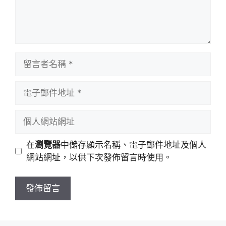
留
言
者
電
名
子
稱
郵
個
件
人
地
網
在
瀏覽器
中儲存顯示名稱、電子郵件地址及個人
址
站
網站網址，以供下次發佈留言時使用。
網
址