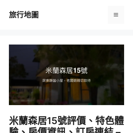
跳
至
旅行地圖
選
主
要
單
內
容
米蘭森居15號評價、特色體
驗、房價資訊、訂房連結 –