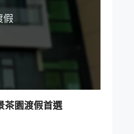
景茶園渡假首選