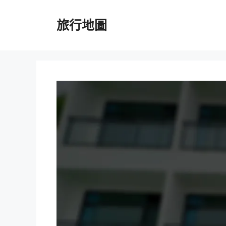
跳
至
旅行地圖
主
要
內
容