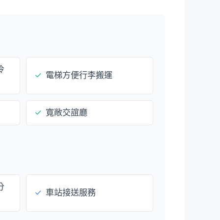
冷
✓
電梯方便行李搬運
✓
寬敞交誼廳
分
✓
車站接送服務