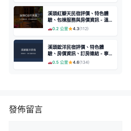
溪頭紅瓣天民宿評價、特色體
驗、包棟服務與房價資訊 - 溫
馨日式庭園包棟
0.2 公里
4.3
(112)
溪頭鋐洋民宿評價、特色體
驗、房價資訊、訂房連結 - 寧
靜舒適的鄉村風民宿
0.5 公里
4.6
(134)
發佈留言
留