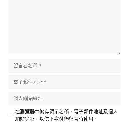
言
留
言
者
電
名
子
稱
郵
個
件
人
地
網
在
瀏覽器
中儲存顯示名稱、電子郵件地址及個人
址
站
網站網址，以供下次發佈留言時使用。
網