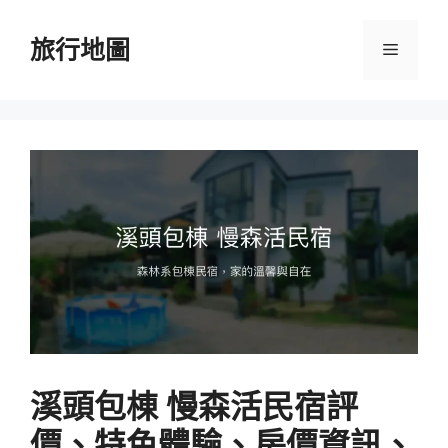
跳
至
旅行地圖
選
主
要
單
內
容
溪頭包棟 慢森活民宿評
價、特色體驗、房價資訊、