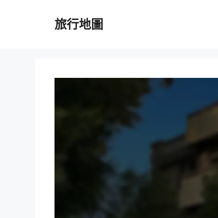
跳
至
旅行地圖
主
要
內
容