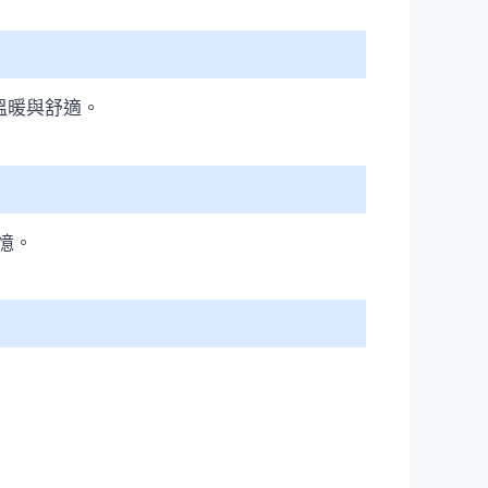
溫暖與舒適。
憶。