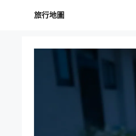
跳
至
旅行地圖
主
要
內
容