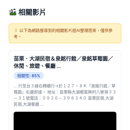
相關影片
以下為網路搜尋到的相關影片經AI整理而來，僅供參
考。
苗栗．大湖民宿＆泉銘行館／泉銘草莓園／
休閒、旅遊、餐廳 ...
相關性: 85%
... 行至台３線右轉續行→於１２７・８Ｋ「泉銘行館／草
莓園」右邊即達。 地址：苗栗縣大湖鄉富興村八寮灣３３
－３１號電話：０９２６－３９８３４０ 苗栗民宿,大湖
民宿,大湖餐廳 ...