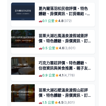
夏內爾落羽松民宿評價、特色
體驗、房價資訊、訂房連結 -
溫馨親切的草莓園旁住宿
0.1 公里
4.8
(372)
苗栗大湖石風溫泉渡假城堡評
價、特色體驗、房價資訊、訂
房連結 - 日式溫泉渡假與草莓
0.5 公里
4.6
(3,601)
美食
巧克力雲莊評價、特色體驗、
住宿資訊與美食推薦 - 親子友
善巧克力莊園
0.9 公里
4.1
(4,778)
苗栗大湖石壁溫泉渡假山莊評
價、特色體驗、房價資訊、訂
房連結 - 溫泉渡假與自然生態
1.5 公里
4.5
(3,801)