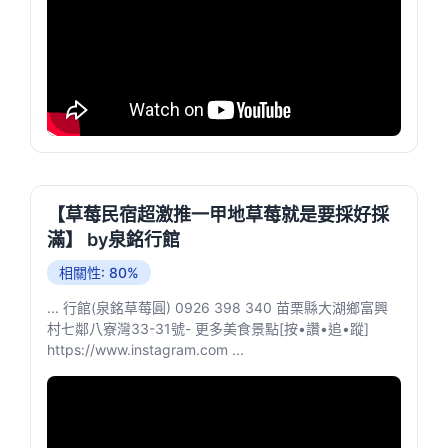
【草莓民宿超激推一甲地草莓就是要採好採
滿】 by泉銘行館
相關性: 80%
... 行館(泉銘草莓圓) 0926 398 340 苗栗縣大湖鄉富興
村七鄰八寮灣33-31號- 更多美食景點[按•讚•追•蹤]
https://www.instagram.com ...