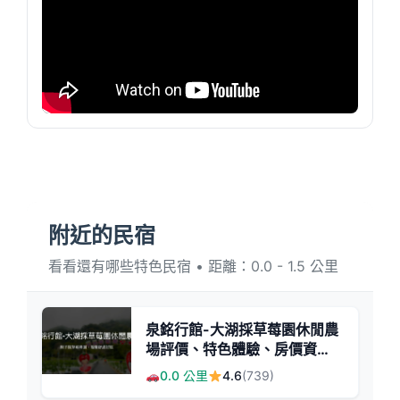
附近的民宿
看看還有哪些特色民宿 • 距離：0.0 - 1.5 公里
泉銘行館-大湖採草莓園休閒農
場評價、特色體驗、房價資
訊、訂房連結 - 親子採草莓與
0.0 公里
4.6
(739)
溫馨住宿