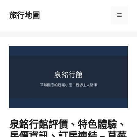
跳
至
旅行地圖
選
主
要
單
內
容
泉銘行館評價、特色體驗、
房價資訊、訂房連結 – 草莓