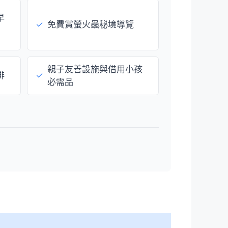
早
✓
免費賞螢火蟲秘境導覽
親子友善設施與借用小孩
排
✓
必需品