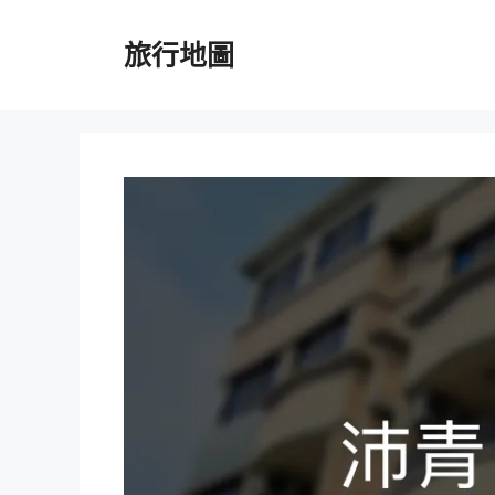
跳
至
旅行地圖
主
要
內
容