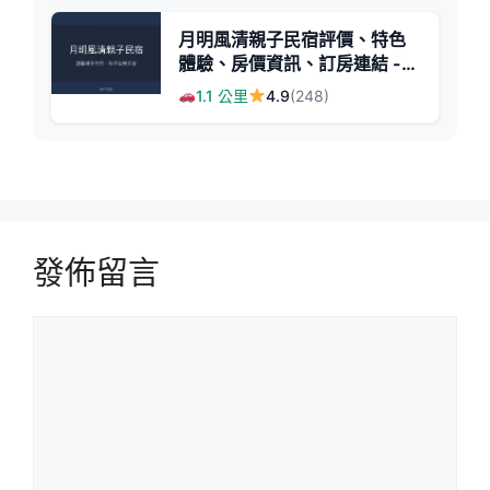
月明風清親子民宿評價、特色
體驗、房價資訊、訂房連結 -
花蓮溜滑梯親子住宿
1.1 公里
4.9
(248)
發佈留言
留
言