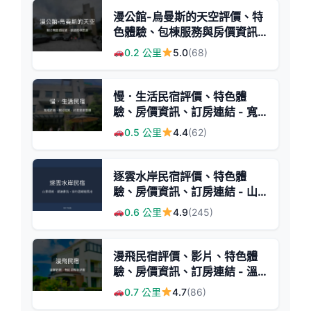
漫公館-烏曼斯的天空評價、特
色體驗、包棟服務與房價資訊 -
花蓮親子包棟民宿推薦
0.2 公里
5.0
(68)
慢．生活民宿評價、特色體
驗、房價資訊、訂房連結 - 寬
敞舒適與親切服務
0.5 公里
4.4
(62)
逐雲水岸民宿評價、特色體
驗、房價資訊、訂房連結 - 山
景精油香氛渡假首選
0.6 公里
4.9
(245)
漫飛民宿評價、影片、特色體
驗、房價資訊、訂房連結 - 溫
馨舒適的花蓮住宿體驗
0.7 公里
4.7
(86)