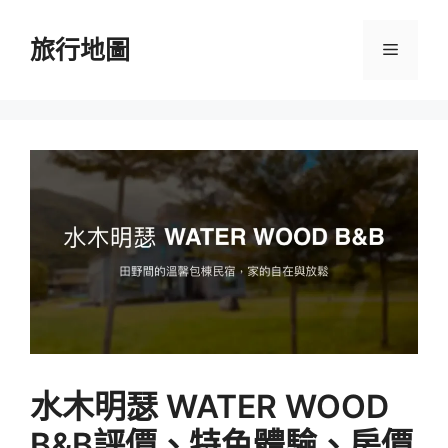
跳
至
旅行地圖
選
主
要
單
內
容
水木明瑟 WATER WOOD
B&B評價、特色體驗、房價