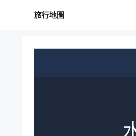
跳
至
旅行地圖
主
要
內
容