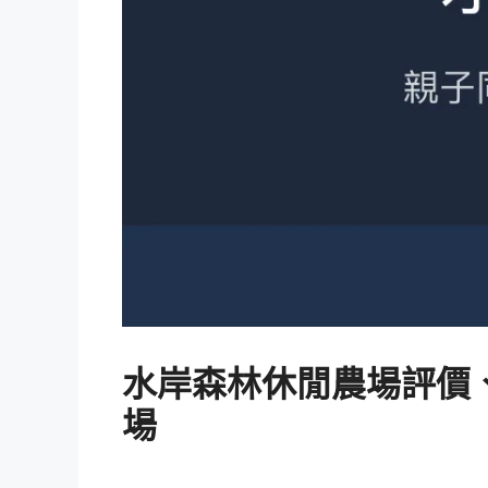
水岸森林休閒農場評價、
場