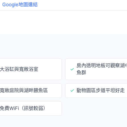
Google地圖連結
房內透明地板可觀察湖
大浴缸與寬敞浴室
✓
魚群
寬敞庭院與湖畔餵魚區
✓
動物園區步道平坦好走
免費WiFi（訊號較弱）