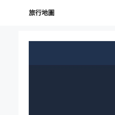
跳
至
旅行地圖
主
要
內
容