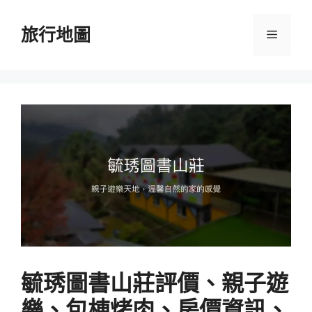
跳
至
旅行地圖
選
主
要
單
內
容
毓琇圖書山莊評價、親子遊
樂、包棟烤肉、房價資訊、