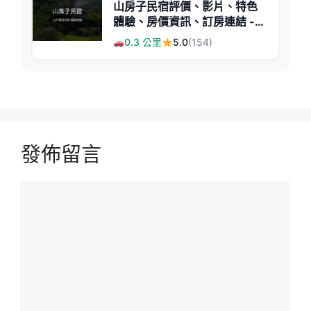
山房子民宿評價、影片、特色
體驗、房價資訊、訂房連結 -
溫馨設計與蔬食早餐
0.3 公里
5.0
(154)
發佈留言
留
言