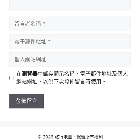
留
言
者
電
名
子
稱
郵
個
件
人
地
網
在
瀏覽器
中儲存顯示名稱、電子郵件地址及個人
址
站
網站網址，以供下次發佈留言時使用。
網
址
© 2026 旅行地圖．保留所有權利