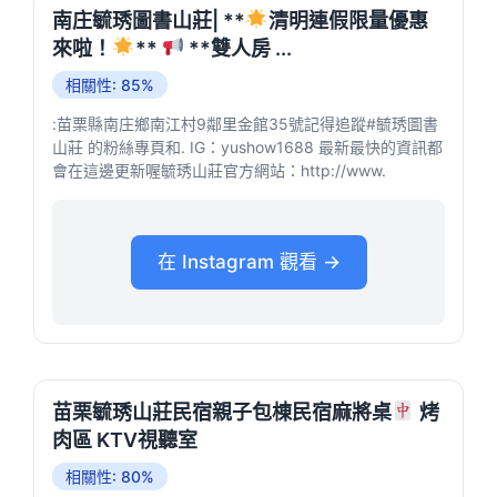
南庄毓琇圖書山莊| **
清明連假限量優惠
來啦！
**
**雙人房 ...
相關性: 85%
:苗栗縣南庄鄉南江村9鄰里金館35號記得追蹤#毓琇圖書
山莊 的粉絲專頁和. IG：yushow1688 最新最快的資訊都
會在這邊更新喔毓琇山莊官方網站：http://www.
在 Instagram 觀看 →
苗栗毓琇山莊民宿親子包棟民宿麻將桌
烤
肉區 KTV視聽室
相關性: 80%