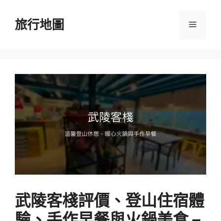
跳
至
旅行地圖
選
主
要
單
內
容
武陵客棧評價、登山住宿體
驗、手作早餐與火鍋美食 –