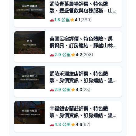
武陵青葉農場評價、特色體
驗、豐盛餐飲與包棟服務 - 山
林田野間的溫馨民宿
1.8 公里
4.1
(389)
苗圃民宿評價、特色體驗、房
價資訊、訂房連結 - 靜謐山林
與貼心管家服務
2.9 公里
4.2
(208)
武陵禾潤旅店評價、特色體
驗、房價資訊、訂房連結 - 溫
馨舒適鄰近武陵農場
2.9 公里
4.0
(23)
幸福銀杏蘭莊評價、特色體
驗、房價資訊、訂房連結 - 溫
馨山林民宿
4.3 公里
4.6
(67)