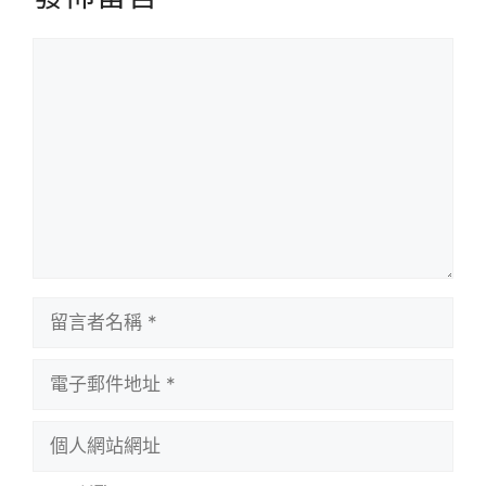
留
言
留
言
者
電
名
子
稱
郵
個
件
人
地