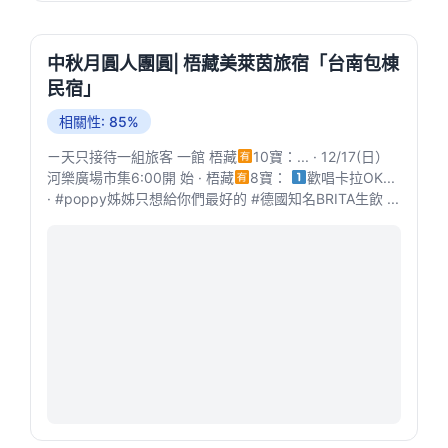
中秋月圓人團圓| 梧藏美萊茵旅宿「台南包棟
民宿」
相關性: 85%
ㄧ天只接待一組旅客 一館 梧藏
10寶：... · 12/17(日）
河樂廣場市集6:00開 始 · 梧藏
8寶：
歡唱卡拉OK...
· #poppy姊姊只想給你們最好的 #德國知名BRITA生飲 ...