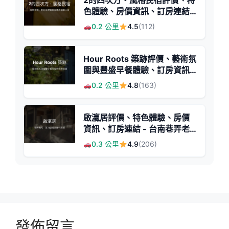
2的四次方・風格民宿評價、特
色體驗、房價資訊、訂房連結 -
寵物友善與便利美食地點
0.2 公里
4.5
(112)
Hour Roots 築跡評價、藝術氛
圍與豐盛早餐體驗、訂房資訊 -
台南特色民宿
0.2 公里
4.8
(163)
啟瀛居評價、特色體驗、房價
資訊、訂房連結 - 台南巷弄老
宅溫馨民宿
0.3 公里
4.9
(206)
發佈留言