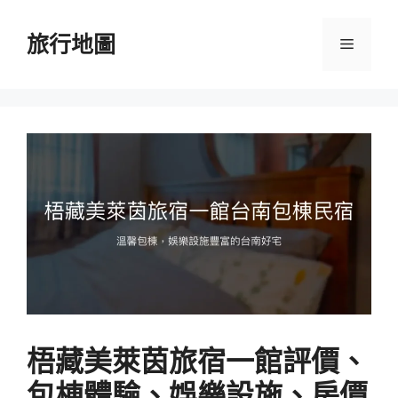
跳
至
旅行地圖
選
主
要
單
內
容
梧藏美萊茵旅宿一館評價、
包棟體驗、娛樂設施、房價