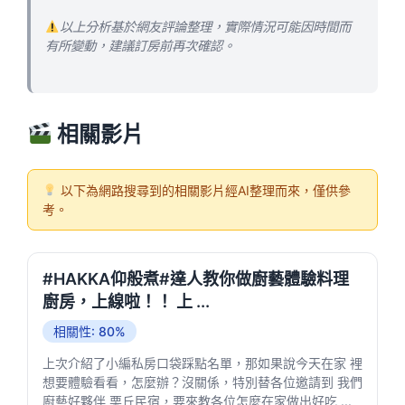
以上分析基於網友評論整理，實際情況可能因時間而
有所變動，建議訂房前再次確認。
相關影片
以下為網路搜尋到的相關影片經AI整理而來，僅供參
考。
#HAKKA仰般煮#達人教你做廚藝體驗料理
廚房，上線啦！！ 上 ...
相關性: 80%
上次介紹了小編私房口袋踩點名單，那如果說今天在家 裡
想要體驗看看，怎麼辦？沒關係，特別替各位邀請到 我們
廚藝好夥伴 栗丘民宿，要來教各位怎麼在家做出好吃 ...