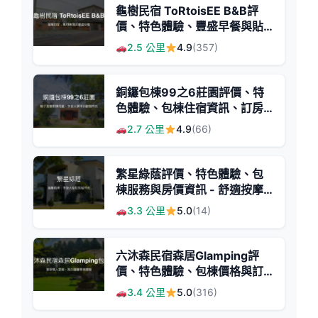
龜樹民宿 ToRtoisEE B&B評
價、特色體驗、豐盛早餐與貼
心服務 - 溫馨舒適的苗栗歸宿
2.5 公里
4.9
(357)
銅鑼包棟99之6莊園評價、特
色體驗、包棟住宿資訊、訂房
連結 - 親子友善大草坪與KTV
2.7 公里
4.9
(66)
歡唱
繁星綠蔭評價、特色體驗、包
棟服務與房價資訊 - 舒適按摩
浴缸與親切主人
3.3 公里
5.0
(14)
六沐森民宿森居Glamping評
價、特色體驗、包棟價格與訂
房資訊 - 豪華懶人露營與親友
3.4 公里
5.0
(316)
聚會首選