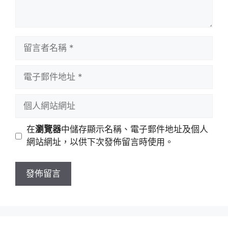
留
言
者
電
名
子
稱
郵
個
件
人
地
網
在
瀏覽器
中儲存顯示名稱、電子郵件地址及個人
址
站
網站網址，以供下次發佈留言時使用。
網
址