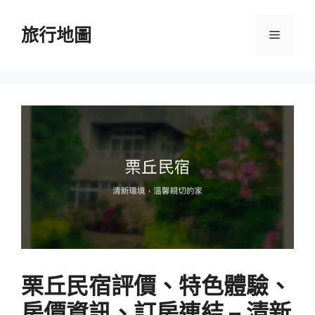
跳
至
旅行地圖
選
主
要
單
內
容
栗丘民宿評價、特色體驗、
房價資訊、訂房連結 – 清新