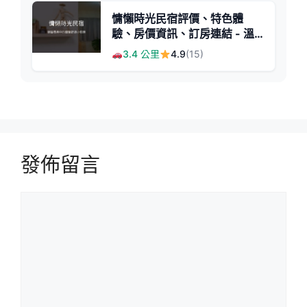
慵懶時光民宿評價、特色體
驗、房價資訊、訂房連結 - 溫
馨舒適小包棟
3.4 公里
4.9
(15)
發佈留言
留
言