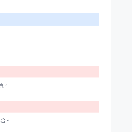
質。
配合。