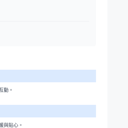
互動。
暖與貼心。