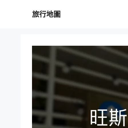
跳
至
旅行地圖
主
要
內
容