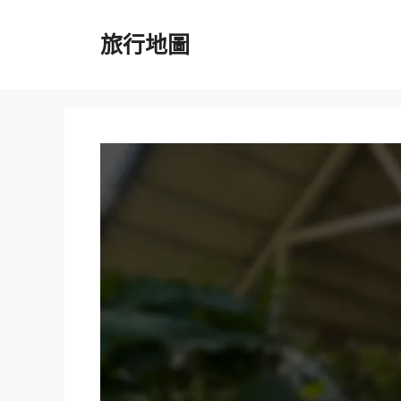
跳
至
旅行地圖
主
要
內
容