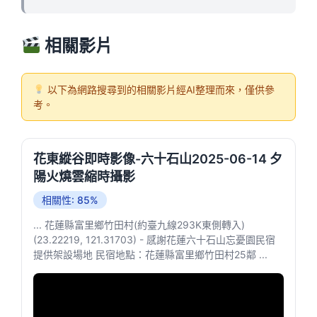
相關影片
以下為網路搜尋到的相關影片經AI整理而來，僅供參
考。
花東縱谷即時影像-六十石山2025-06-14 夕
陽火燒雲縮時攝影
相關性: 85%
... 花蓮縣富里鄉竹田村(約臺九線293K東側轉入)
(23.22219, 121.31703) - 感謝花蓮六十石山忘憂園民宿
提供架設場地 民宿地點：花蓮縣富里鄉竹田村25鄰 ...