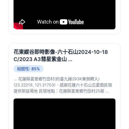
花東縱谷即時影像-六十石山2024-10-18
C/2023 A3彗星紫金山 ...
相關性: 85%
... 花蓮縣富里鄉竹田村(約臺九線293K東側轉入)
(23.22219, 121.31703) - 感謝花蓮六十石山忘憂園民宿
提供架設場地 民宿地點：花蓮縣富里鄉竹田村25鄰 ...