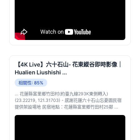
【4K Live】六十石山- 花東縱谷即時影像｜
Hualien Liushishi ...
相關性: 85%
... 花蓮縣富里鄉竹田村(約臺九線293K東側轉入)
(23.22219, 121.31703) - 感謝花蓮六十石山忘憂園民宿
提供架設場地 民宿地點：花蓮縣富里鄉竹田村25鄰 ...