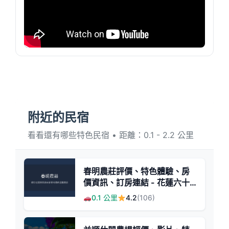
附近的民宿
看看還有哪些特色民宿 • 距離：0.1 - 2.2 公里
春明農莊評價、特色體驗、房
價資訊、訂房連結 - 花蓮六十
石山金針花民宿
0.1 公里
4.2
(106)