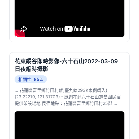
花東縱谷即時影像-六十石山2022-03-09
日夜縮時攝影
相關性: 85%
... 花蓮縣富里鄉竹田村(約臺九線293K東側轉入)
(23.22219, 121.31703) - 感謝花蓮六十石山忘憂園民宿
提供架設場地 民宿地點：花蓮縣富里鄉竹田村25鄰 ...