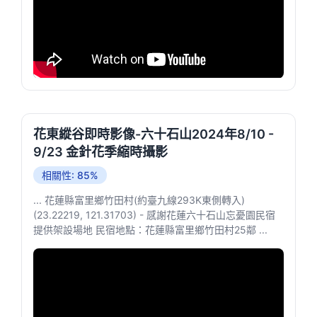
花東縱谷即時影像-六十石山2024年8/10 -
9/23 金針花季縮時攝影
相關性: 85%
... 花蓮縣富里鄉竹田村(約臺九線293K東側轉入)
(23.22219, 121.31703) - 感謝花蓮六十石山忘憂園民宿
提供架設場地 民宿地點：花蓮縣富里鄉竹田村25鄰 ...