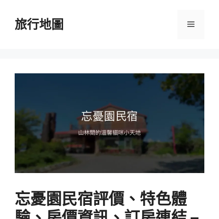
跳
至
旅行地圖
選
主
要
單
內
容
忘憂園民宿評價、特色體
驗、房價資訊、訂房連結 –