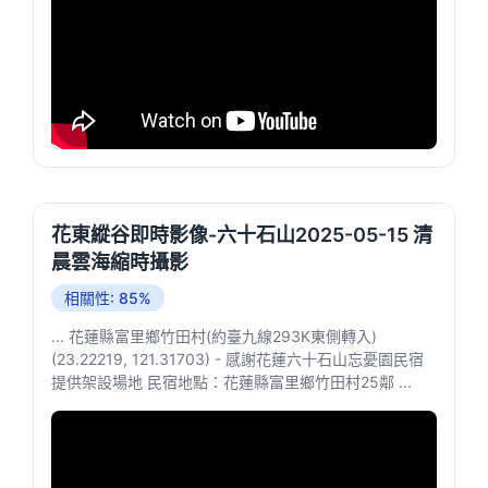
花東縱谷即時影像-六十石山2025-05-15 清
晨雲海縮時攝影
相關性: 85%
... 花蓮縣富里鄉竹田村(約臺九線293K東側轉入)
(23.22219, 121.31703) - 感謝花蓮六十石山忘憂園民宿
提供架設場地 民宿地點：花蓮縣富里鄉竹田村25鄰 ...