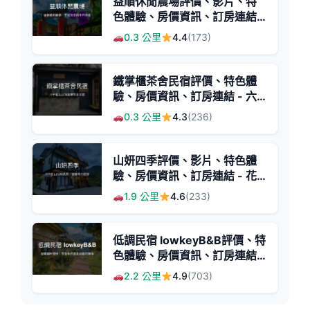
益順休閒農場評價、影片、特
色體驗、房價資訊、訂房連結 -
溫馨農家風情與星空導覽
0.3 公里
4.4
(173)
鐵掌櫃茶舍民宿評價、特色體
驗、房價資訊、訂房連結 - 六
十石山清幽茶舍
0.3 公里
4.3
(236)
山妍四季評價、影片、特色體
驗、房價資訊、訂房連結 - 花
蓮六十石山景觀民宿
1.9 公里
4.6
(233)
低調民宿 lowkeyB&B評價、特
色體驗、房價資訊、訂房連結 -
溫馨貓咪陪伴與手作美食
2.2 公里
4.9
(703)