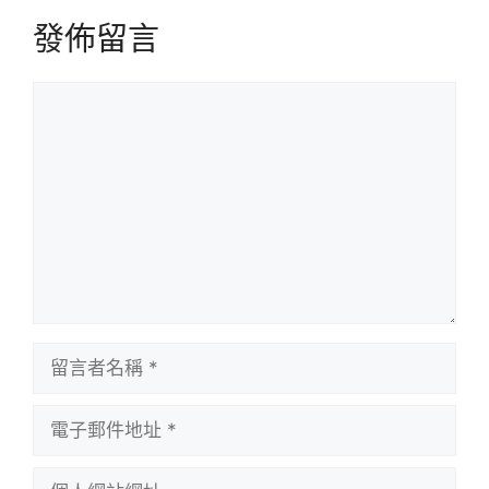
發佈留言
留
言
留
言
者
電
名
子
稱
郵
個