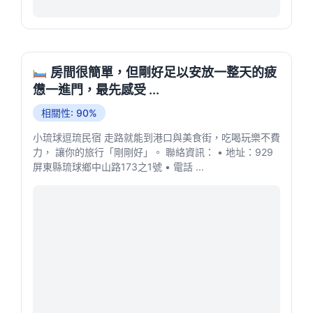
房間很簡單，但剛好足以安放一整天的疲
憊一進門，最先感受 ...
相關性: 90%
小琉球逗琉民宿 走路就能到港口與美食街，吃喝玩樂不費
力， 讓你的旅行「剛剛好」。 聯絡資訊： • 地址：929
屏東縣琉球鄉中山路173之1號 • 電話 ...