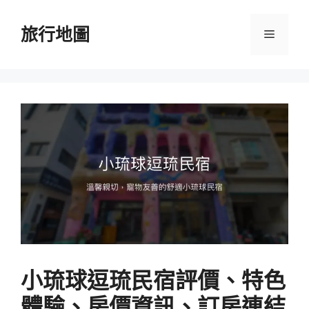
跳
至
旅行地圖
選
主
要
單
內
容
小琉球逗琉民宿評價、特色
體驗、房價資訊、訂房連結