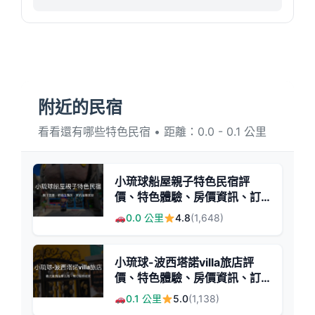
附近的民宿
看看還有哪些特色民宿 • 距離：0.0 - 0.1 公里
小琉球船屋親子特色民宿評
價、特色體驗、房價資訊、訂
房連結 - 親子友善與特色主題
0.0 公里
4.8
(1,648)
房
小琉球-波西塔諾villa旅店評
價、特色體驗、房價資訊、訂
房連結 - 義大利風情與親切服
0.1 公里
5.0
(1,138)
務