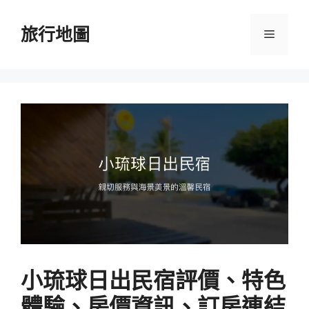
跳
至
旅行地圖
選
主
要
單
內
容
小琉球日出民宿評價、特色
體驗、房價資訊、訂房連結