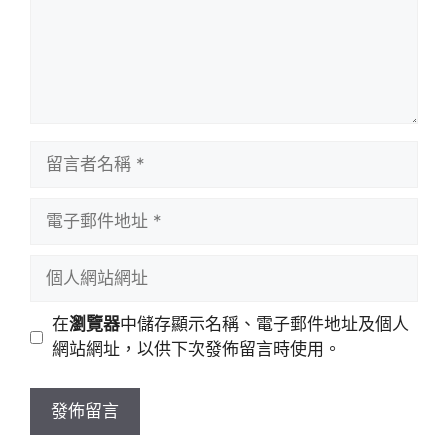
留
言
者
電
名
子
稱
郵
個
件
人
地
網
在
瀏覽器
中儲存顯示名稱、電子郵件地址及個人
址
站
網站網址，以供下次發佈留言時使用。
網
址