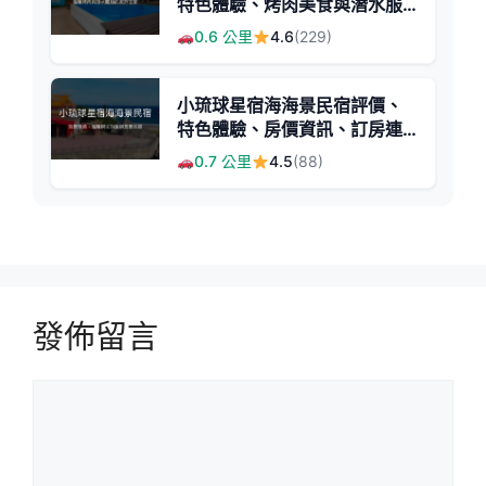
特色體驗、烤肉美食與潛水服
務 - 親子友善與包棟首選
0.6 公里
4.6
(229)
小琉球星宿海海景民宿評價、
特色體驗、房價資訊、訂房連
結 - 海景寵物友善與親切主人
0.7 公里
4.5
(88)
發佈留言
留
言