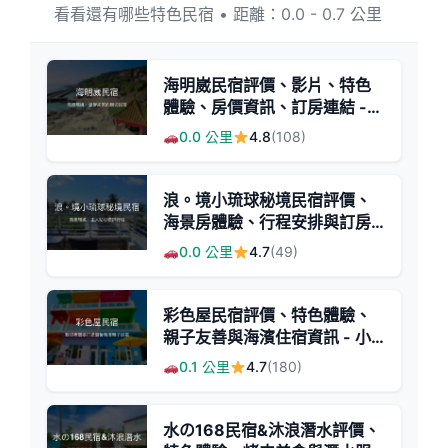
看看還有哪些特色民宿 • 距離：0.0 - 0.7 公里
海明崴民宿評價、影片、特色
體驗、房價資訊、訂房連結 -
海景親切服務
0.0 公里
4.8
(108)
浪。境小琉球秘境民宿評價、
海景房體驗、行程安排與訂房
資訊 - 海景親切服務
0.0 公里
4.7
(49)
彩色屋民宿評價、特色體驗、
親子友善與海濱住宿資訊 - 小
琉球親子包棟推薦
0.1 公里
4.7
(180)
水の168民宿&沐浪潛水評價、