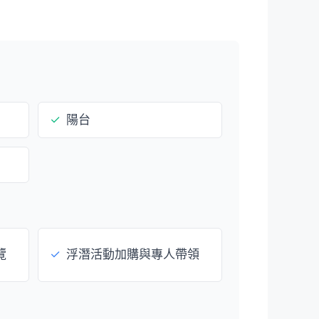
✓
陽台
覽
✓
浮潛活動加購與專人帶領