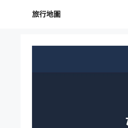
跳
至
旅行地圖
主
要
內
容